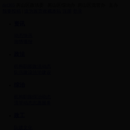
det365
房山区政法委 房山区综治办 房山区流管办 主办
我要投稿
|
设为首页
收藏本站
注册
登录
资讯
动态
快讯
舆情
播报
政法
机构职能
政法动态
队伍建设
法治建设
综治
机构职能
综治动态
流管动态
志愿服务
政工
队建
文化