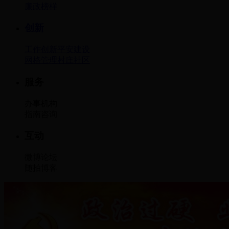
廉政
榜样
创新
工作创新
平安建设
网格管理
村庄社区
服务
办事
机构
指南
咨询
互动
微博
论坛
随拍
博客