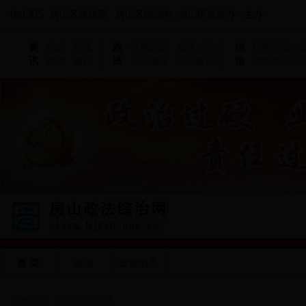
det365
房山区政法委 房山区综治办 房山区流管办 主办
资
动态
快讯
政
机构职能
政法动态
综
机构职能
讯
舆情
播报
法
队伍建设
法治建设
治
流管动态
首 页
政法
政法动态
det365
>
>
资讯
快讯