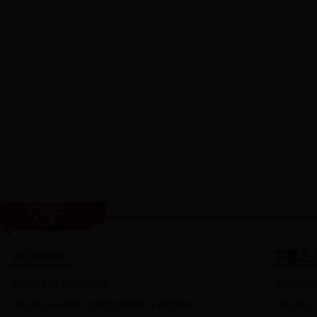
更多>>
房山区召开禁毒工作会
我区城关
房山政法宣讲团“传承红色精神 永葆为民本...
我区燕山