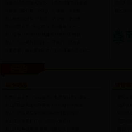
区委政法委到城关街道八十亩地村组织开展连...
我区大石
区委政法委开展“守初心、话使命、争先锋”...
我区拱辰
房山检察院开展“守初心、话使命、争先锋”...
房山法院召开 “不忘初心 牢记使命”七一...
房山公安分局举行庆祝建党97周年暨“两优...
房山区司法局开展迎七一“守初心、话使命、...
区委常委、政法委书记魏广勋到西潞街道走访...
更多>>
区委社会工委（区社会办）扎实做好防汛准备...
·
我区开展
房山区民防局组织开展地下空间联合大检查
·
我区强化
房山区环保局三举措加强移动污染源监管
·
我区城乡
房山区水务局打好水污染防治攻坚战
·
我区积极
房山区税务局推进“税警”深度协作 打造联...
·
西潞街道