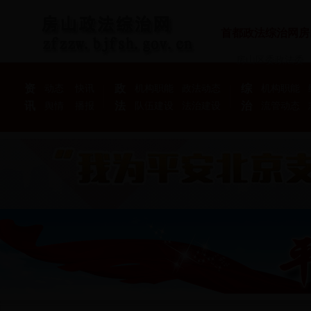
首都政法综治网房
房山区委政法委 
资
政
综
动态
快讯
机构职能
政法动态
机构职能
讯
法
治
舆情
播报
队伍建设
法治建设
流管动态