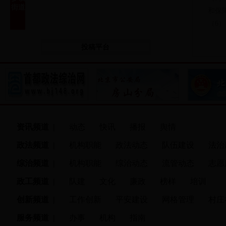
街道
和保
（6
投稿平台
资讯频道 |
动态
快讯
播报
舆情
政法频道
|
机构职能
政法动态
队伍建设
法治
综治频道
|
机构职能
综治动态
流管动态
志愿
政工频道
|
队建
文化
廉政
榜样
培训
创新频道
|
工作创新
平安建设
网格管理
村庄
服务频道
|
办事
机构
指南