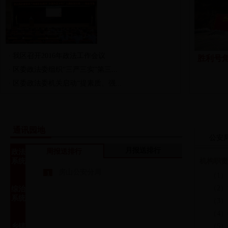
·
我区召开2016年政法工作会议
胜利号
·
区委政法委组织“三严三实”第三...
·
区委政法委机关启动“提素质、强...
通讯园地
公安
月报送排行
周报送排行
政法
系统
机构职责
房山公安分局
（1
（2
综治
系统
（3
（4
乡镇
（5